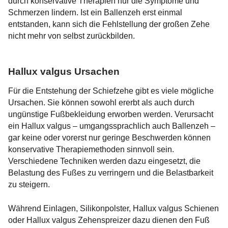
durch konservative Therapien nur die Symptome und
Hohlfuß-OP
Schmerzen lindern. Ist ein Ballenzeh erst einmal
Kosten
Sprunggelenksfrakturen
Sprunggelenksarthrose
Rheumatoide Arthritis
entstanden, kann sich die Fehlstellung der großen Zehe
Sprunggelenksarthroskopie / OSG
nicht mehr von selbst zurückbilden.
Jobs
Bänderverletzungen
Großzehengrundgelenksarthrose / Hallux
Überbein (Exostose)
Arthroskopie
rigidus
Presse
Fußbeschwerden / Fußkrankheiten
Korrekturen voroperierter Füße
Fußwurzelarthrose
Hallux valgus Ursachen
Fußwurzelknochen Erkrankungen
Operationsverfahren
Für die Entstehung der Schiefzehe gibt es viele mögliche
Ursachen. Sie können sowohl ererbt als auch durch
Fußschmerzen
Chevron-Osteotomie
ungünstige Fußbekleidung erworben werden. Verursacht
ein Hallux valgus – umgangssprachlich auch Ballenzeh –
Mittelfußschmerzen / Metatarsalgie
Gymnastik und Fußübungen
Scarf-Osteotomie
gar keine oder vorerst nur geringe Beschwerden können
konservative Therapiemethoden sinnvoll sein.
Lapidus Arthrodese
Verschiedene Techniken werden dazu eingesetzt, die
Belastung des Fußes zu verringern und die Belastbarkeit
Basis-Keil-Osteotomie
zu steigern.
Hammerzehenkorrektur
Während Einlagen, Silikonpolster, Hallux valgus Schienen
Sprunggelenksarthroskopie / OSG
oder Hallux valgus Zehenspreizer dazu dienen den Fuß
Arthroskopie