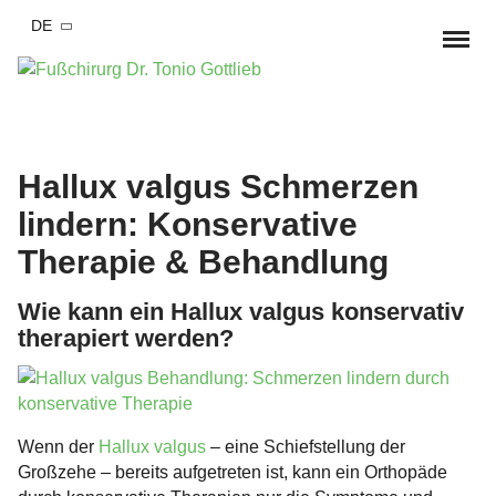
DE
Startseite
Behandlungen & Symptome
Hallux valgus Schmerzen
lindern: Konservative
Hallux Valgus / Ballenzeh
Operationen
Therapie & Behandlung
Hallux valgus Konservative Therapie
Hallux rigidus /
Hallux valgus OP
Praxis
Großzehengrundgelenksarthrose
Wie kann ein Hallux valgus konservativ
Hallux valgus OP Erfahrungsberichte
therapiert werden?
Dr. med. Tonio Gottlieb
Blog
Knick-Senk-Spreizfuß / Plattfuß
Hallux Rigidus OP
Ersttermin Ablauf
Termin vereinbaren
Kleinzehendeformitäten
Hammerzehen OP
Team
Hammerzehe / Krallenzehe
Fuß- und Sprunggelenksverletzungen
Wenn der
Hallux valgus
– eine Schiefstellung der
Großzehe – bereits aufgetreten ist, kann ein Orthopäde
Knick-Senk-Spreizfuß OP
Kooperationen
Frakturen
Arthrose im Fuß