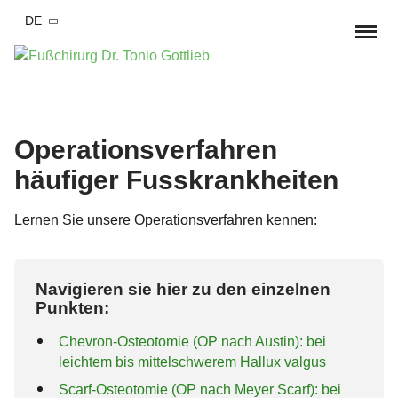
DE
Startseite
Behandlungen & Symptome
Operationsverfahren
häufiger Fusskrankheiten
Hallux Valgus / Ballenzeh
Operationen
Hallux valgus Konservative Therapie
Hallux rigidus /
Lernen Sie unsere Operationsverfahren kennen:
Hallux valgus OP
Praxis
Großzehengrundgelenksarthrose
Hallux valgus OP Erfahrungsberichte
Dr. med. Tonio Gottlieb
Blog
Knick-Senk-Spreizfuß / Plattfuß
Navigieren sie hier zu den einzelnen
Hallux Rigidus OP
Punkten:
Ersttermin Ablauf
Termin vereinbaren
Kleinzehendeformitäten
Hammerzehen OP
Chevron-Osteotomie (OP nach Austin): bei
Team
Hammerzehe / Krallenzehe
Fuß- und Sprunggelenksverletzungen
leichtem bis mittelschwerem Hallux valgus
Knick-Senk-Spreizfuß OP
Kooperationen
Scarf-Osteotomie (OP nach Meyer Scarf): bei
Frakturen
Arthrose im Fuß