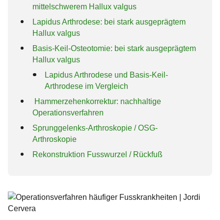
mittelschwerem Hallux valgus
Hohlfuß-OP
Kosten
Sprunggelenksfrakturen
Sprunggelenksarthrose
Rheumatoide Arthritis
Lapidus Arthrodese: bei stark ausgeprägtem
Hallux valgus
Sprunggelenksarthroskopie / OSG
Jobs
Bänderverletzungen
Großzehengrundgelenksarthrose / Hallux
Überbein (Exostose)
Arthroskopie
rigidus
Basis-Keil-Osteotomie: bei stark ausgeprägtem
Presse
Hallux valgus
Fußbeschwerden / Fußkrankheiten
Korrekturen voroperierter Füße
Fußwurzelarthrose
Lapidus Arthrodese und Basis-Keil-
Fußwurzelknochen Erkrankungen
Operationsverfahren
Arthrodese im Vergleich
Hammerzehenkorrektur: nachhaltige
Fußschmerzen
Chevron-Osteotomie
Operationsverfahren
Mittelfußschmerzen / Metatarsalgie
Gymnastik und Fußübungen
Scarf-Osteotomie
Sprunggelenks-Arthroskopie / OSG-
Arthroskopie
Lapidus Arthrodese
Rekonstruktion Fusswurzel / Rückfuß
Basis-Keil-Osteotomie
Hammerzehenkorrektur
Sprunggelenksarthroskopie / OSG
Arthroskopie