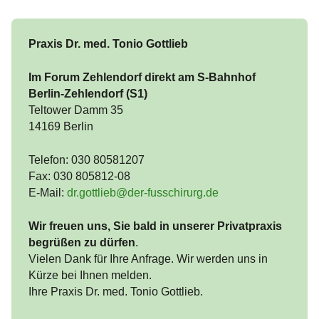
Knick-Senk-Spreizfuß OP
Kooperationen
Frakturen
Arthrose im Fuß
Praxis Dr. med. Tonio Gottlieb
Hohlfuß-OP
Kosten
Sprunggelenksfrakturen
Sprunggelenksarthrose
Rheumatoide Arthritis
Im Forum Zehlendorf direkt am S-Bahnhof
Sprunggelenksarthroskopie / OSG
Jobs
Bänderverletzungen
Großzehengrundgelenksarthrose / Hallux
Überbein (Exostose)
Berlin-Zehlendorf (S1)
Arthroskopie
rigidus
Teltower Damm 35
Presse
Fußbeschwerden / Fußkrankheiten
14169 Berlin
Korrekturen voroperierter Füße
Fußwurzelarthrose
Fußwurzelknochen Erkrankungen
Operationsverfahren
Telefon: 030 80581207
Fax: 030 805812-08
Fußschmerzen
Chevron-Osteotomie
E-Mail:
dr.gottlieb@der-fusschirurg.de
Mittelfußschmerzen / Metatarsalgie
Gymnastik und Fußübungen
Scarf-Osteotomie
Wir freuen uns, Sie bald in unserer Privatpraxis
begrüßen zu dürfen
.
Lapidus Arthrodese
Vielen Dank für Ihre Anfrage. Wir werden uns in
Kürze bei Ihnen melden.
Basis-Keil-Osteotomie
Ihre Praxis Dr. med. Tonio Gottlieb.
Hammerzehenkorrektur