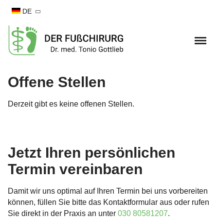
DE
Startseite
Offene Stellen
Behandlungen & Symptome
Derzeit gibt es keine offenen Stellen.
Hallux Valgus / Ballenzeh
Operationen
Hallux valgus Konservative Therapie
Hallux rigidus /
Hallux valgus OP
Praxis
Jetzt Ihren persönlichen
Großzehengrundgelenksarthrose
Termin vereinbaren
Hallux valgus OP Erfahrungsberichte
Dr. med. Tonio Gottlieb
Blog
Knick-Senk-Spreizfuß / Plattfuß
Hallux Rigidus OP
Damit wir uns optimal auf Ihren Termin bei uns vorbereiten
Ersttermin Ablauf
Termin vereinbaren
Kleinzehendeformitäten
können, füllen Sie bitte das Kontaktformular aus oder rufen
Hammerzehen OP
Team
Sie direkt in der Praxis an unter
030 80581207
.
Hammerzehe / Krallenzehe
Fuß- und Sprunggelenksverletzungen