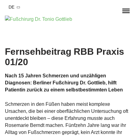
DE
Startseite
Behandlungen & Symptome
Fernsehbeitrag RBB Praxis
01/20
Hallux Valgus / Ballenzeh
Operationen
Hallux valgus Konservative Therapie
Hallux rigidus /
Nach 15 Jahren Schmerzen und unzähligen
Hallux valgus OP
Praxis
Großzehengrundgelenksarthrose
Diagnosen: Berliner Fußchirurg Dr. Gottlieb, hilft
Patientin zurück zu einem selbstbestimmten Leben
Hallux valgus OP Erfahrungsberichte
Dr. med. Tonio Gottlieb
Blog
Knick-Senk-Spreizfuß / Plattfuß
Hallux Rigidus OP
Schmerzen in den Füßen haben meist komplexe
Ersttermin Ablauf
Termin vereinbaren
Kleinzehendeformitäten
Ursachen, die bei einer oberflächlichen Untersuchung oft
Hammerzehen OP
unentdeckt bleiben – diese Erfahrung musste auch
Team
Hammerzehe / Krallenzehe
Fuß- und Sprunggelenksverletzungen
Rosemarie Berndt machen. Fünfzehn Jahre lang war ihr
Knick-Senk-Spreizfuß OP
Alltag von Fußschmerzen geprägt, kein Arzt konnte ihr
Kooperationen
Frakturen
Arthrose im Fuß