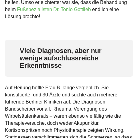
helfen. Umso erleichterter war sie, dass die Behandlung
Hohlfuß-OP
Kosten
beim
Fußspezialisten Dr. Tonio Gottlieb
endlich eine
Sprunggelenksfrakturen
Sprunggelenksarthrose
Rheumatoide Arthritis
Lösung brachte!
Sprunggelenksarthroskopie / OSG
Jobs
Bänderverletzungen
Großzehengrundgelenksarthrose / Hallux
Überbein (Exostose)
Arthroskopie
rigidus
Presse
Fußbeschwerden / Fußkrankheiten
Korrekturen voroperierter Füße
Fußwurzelarthrose
Viele Diagnosen, aber nur
Fußwurzelknochen Erkrankungen
Operationsverfahren
wenige aufschlussreiche
Erkenntnisse
Fußschmerzen
Chevron-Osteotomie
Mittelfußschmerzen / Metatarsalgie
Gymnastik und Fußübungen
Scarf-Osteotomie
Auf Heilung hoffte Frau B. lange vergeblich. Sie
Lapidus Arthrodese
konsultierte rund 30 Ärzte und suchte auch mehrere
führende Berliner Kliniken auf. Die Diagnosen –
Basis-Keil-Osteotomie
Bandscheibenvorfall, Rheuma, Verengung des
Wirbelsäulenkanals – waren ebenso vielfältig wie die
Hammerzehenkorrektur
Therapieversuche, doch weder Akupunktur,
Kortisonspritzen noch Physiotherapie zeigten Wirkung.
Sprunggelenksarthroskopie / OSG
Stattdessen verschlimmerten sich die Schmerzen, so dass
Arthroskopie